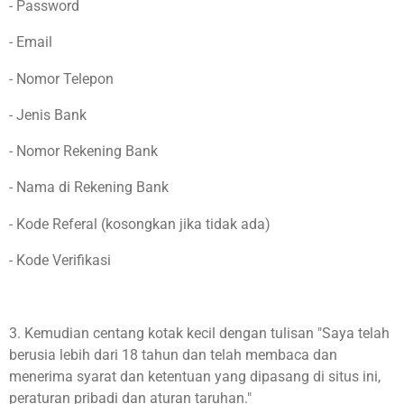
- Password
- Email
- Nomor Telepon
- Jenis Bank
- Nomor Rekening Bank
- Nama di Rekening Bank
- Kode Referal (kosongkan jika tidak ada)
- Kode Verifikasi
3. Kemudian centang kotak kecil dengan tulisan "Saya telah
berusia lebih dari 18 tahun dan telah membaca dan
menerima syarat dan ketentuan yang dipasang di situs ini,
peraturan pribadi dan aturan taruhan."