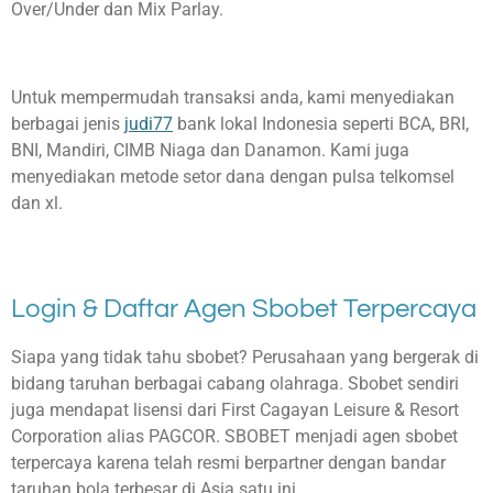
Over/Under dan Mix Parlay.
Untuk mempermudah transaksi anda, kami menyediakan
berbagai jenis
judi77
bank lokal Indonesia seperti BCA, BRI,
BNI, Mandiri, CIMB Niaga dan Danamon. Kami juga
menyediakan metode setor dana dengan pulsa telkomsel
dan xl.
Login & Daftar Agen Sbobet Terpercaya
Siapa yang tidak tahu sbobet? Perusahaan yang bergerak di
bidang taruhan berbagai cabang olahraga. Sbobet sendiri
juga mendapat lisensi dari First Cagayan Leisure & Resort
Corporation alias PAGCOR. SBOBET menjadi agen sbobet
terpercaya karena telah resmi berpartner dengan bandar
taruhan bola terbesar di Asia satu ini.