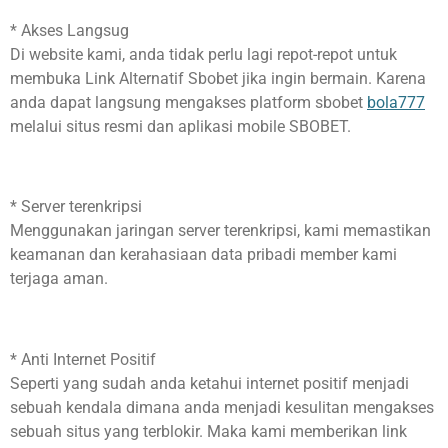
* Akses Langsug
Di website kami, anda tidak perlu lagi repot-repot untuk
membuka Link Alternatif Sbobet jika ingin bermain. Karena
anda dapat langsung mengakses platform sbobet
bola777
melalui situs resmi dan aplikasi mobile SBOBET.
* Server terenkripsi
Menggunakan jaringan server terenkripsi, kami memastikan
keamanan dan kerahasiaan data pribadi member kami
terjaga aman.
* Anti Internet Positif
Seperti yang sudah anda ketahui internet positif menjadi
sebuah kendala dimana anda menjadi kesulitan mengakses
sebuah situs yang terblokir. Maka kami memberikan link