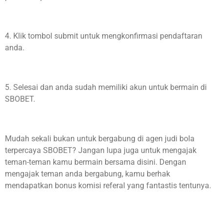
4. Klik tombol submit untuk mengkonfirmasi pendaftaran
anda.
5. Selesai dan anda sudah memiliki akun untuk bermain di
SBOBET.
Mudah sekali bukan untuk bergabung di agen judi bola
terpercaya SBOBET? Jangan lupa juga untuk mengajak
teman-teman kamu bermain bersama disini. Dengan
mengajak teman anda bergabung, kamu berhak
mendapatkan bonus komisi referal yang fantastis tentunya.