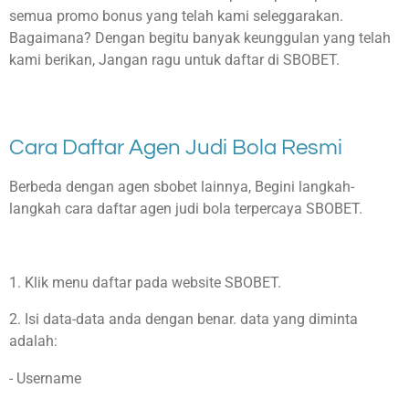
semua promo bonus yang telah kami seleggarakan.
Bagaimana? Dengan begitu banyak keunggulan yang telah
kami berikan, Jangan ragu untuk daftar di SBOBET.
Cara Daftar Agen Judi Bola Resmi
Berbeda dengan agen sbobet lainnya, Begini langkah-
langkah cara daftar agen judi bola terpercaya SBOBET.
1. Klik menu daftar pada website SBOBET.
2. Isi data-data anda dengan benar. data yang diminta
adalah:
- Username